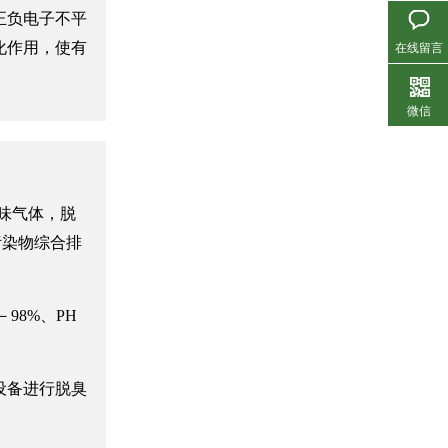
正负电子不平
在线留言
化作用，使有
微信
生物滤池除臭设备
味气体，脱
气污染物综合排
98%、PH
设备进行脱臭
活性炭吸附脱附冷凝回收设备