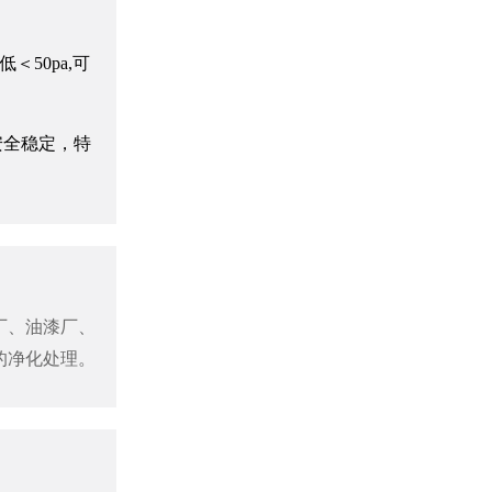
50pa,可
安全稳定，特
生物过滤除臭设备
厂、油漆厂、
的净化处理。
离子除臭设备