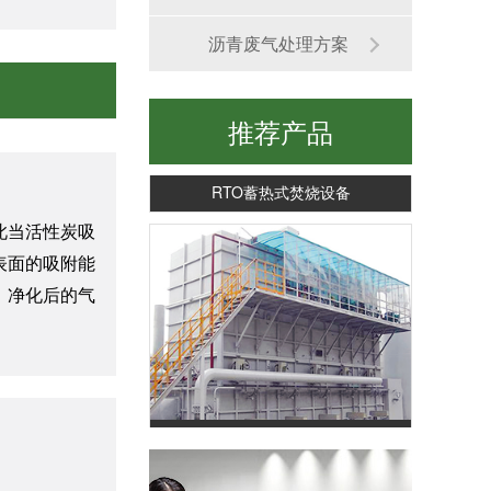
沥青废气处理方案
推荐产品
RTO蓄热式焚烧设备
此当活性炭吸
表面的吸附能
，净化后的气
RCO蓄热式催化燃烧设备