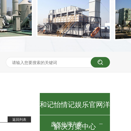
和记怡情记娱乐官网洋
返回列表
废气处理方案
解决方案中心