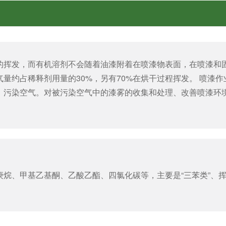
的挥发，而有机溶剂不会随着油漆附着在喷漆物表面，在喷漆和
量约占稀释剂用量的30%，另有70%在烘干过程挥发。 喷漆作
，污染空气。对被污染空气中的漆雾的收集和处理、改善喷漆环
烷、甲基乙基酮、乙酸乙酯、四氯化碳等，主要是“三苯类”、