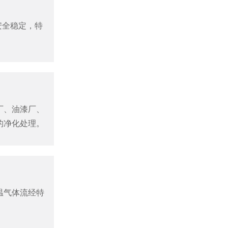
安全稳定，特
生物过滤除臭设备
厂、油漆厂、
的净化处理。
温气体流经特
离子除臭设备