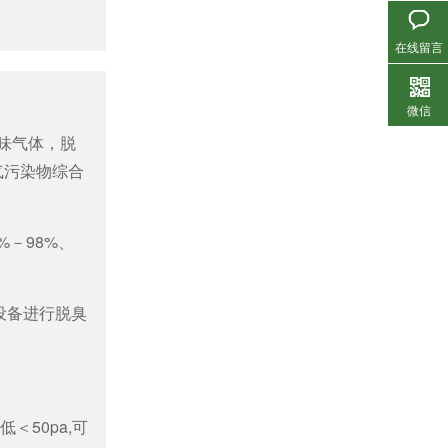
在线留言
微信
味气体，脱
大气污染物综合
生物滤池除臭设备
%－98%、
设备进行脱臭
。
活性炭吸附脱附冷凝回收设备
50pa,可