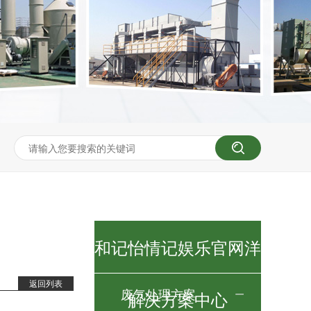
和记怡情记娱乐官网洋
返回列表
废气处理方案
解决方案中心