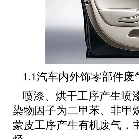
1.1汽车内外饰零部件
喷漆、烘干工序产生喷
染物因子为二甲苯、非甲
蒙皮工序产生有机废气，