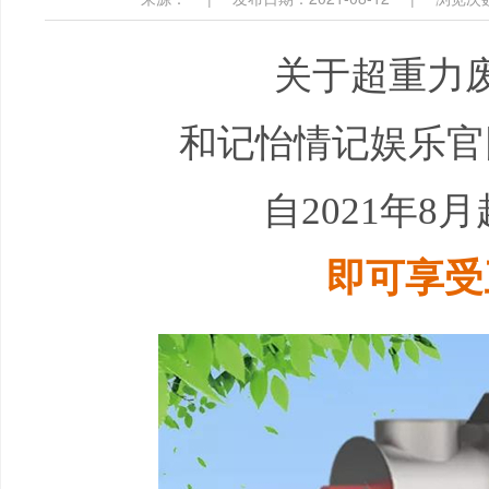
关于超重力
和记怡情记娱乐官
自2021年8
即可享受