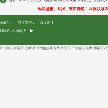
欢迎监督、举报，查实有奖！ 举报联系方式/ 
备案号：
技术支持：
百度统计
LINKS / 友情链接
和记娱乐官网
和记AG平台怡情娱乐官网
和记AG平台娱乐官网
和记AG