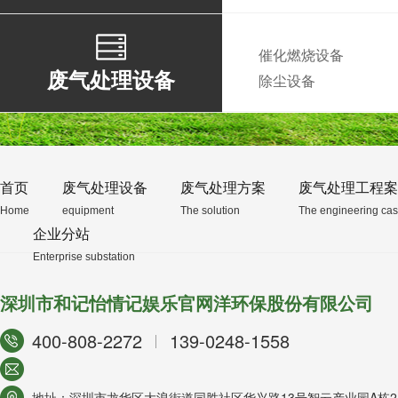
催化燃烧设备
废气处理设备
除尘设备
首页
废气处理设备
废气处理方案
废气处理工程案
Home
equipment
The solution
The engineering ca
企业分站
Enterprise substation
深圳市和记怡情记娱乐官网洋环保股份有限公司
400-808-2272
139-0248-1558
地址：深圳市龙华区大浪街道同胜社区华兴路13号智云产业园A栋21