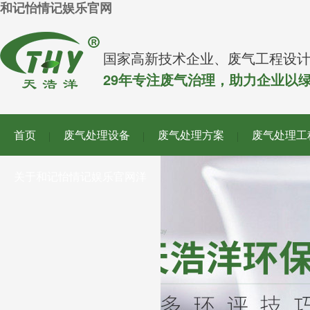
和记怡情记娱乐官网
国家高新技术企业、废气工程设
29年专注废气治理，助力企业以
首页
废气处理设备
废气处理方案
废气处理工
关于和记怡情记娱乐官网洋