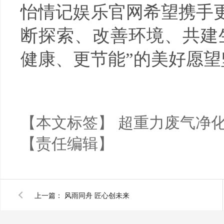
怡情记娱乐官网希望携手
断探索、改善环境、共建
健康、更节能”的美好愿望
【本文标签】
超重力废气净
【责任编辑】
上一篇：
风雨同舟 匠心创未来