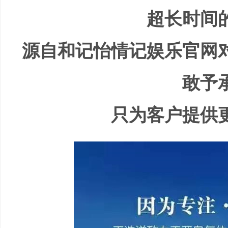
超长时间
源自和记怡情记娱乐官网
敢予
只为客户提供