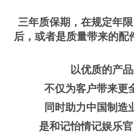
三年质保期，在规定年限
后，或者是质量带来的配
以优质的产品
不仅为客户带来更
同时助力中国制造
是和记怡情记娱乐官