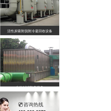
活性炭吸附脱附冷凝回收设备
生物过滤除臭设备
咨询热线