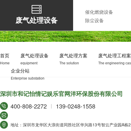
催化燃烧设备
废气处理设备
除尘设备
生物除臭装置
首页
废气处理设备
废气处理方案
废气处理工程案
Home
equipment
The solution
The engineering ca
企业分站
Enterprise substation
深圳市和记怡情记娱乐官网洋环保股份有限公司
400-808-2272
139-0248-1558
RTO蓄热式焚烧设备
地址：深圳市龙华区大浪街道同胜社区华兴路13号智云产业园A栋21