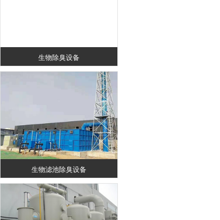
生物除臭设备
生物滤池除臭设备