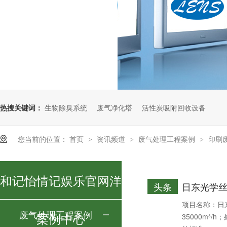
热搜关键词：
生物除臭系统
废气净化塔
活性炭吸附回收设备
您当前的位置：
首页
资讯频道
废气处理工程案例
印刷
>
>
>
和记怡情记娱乐官网洋
头条
日东光学
项目名称：日
废气处理工程案例
案例中心
35000m³/