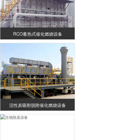
RCO蓄热式催化燃烧设备
活性炭吸附脱附催化燃烧设备