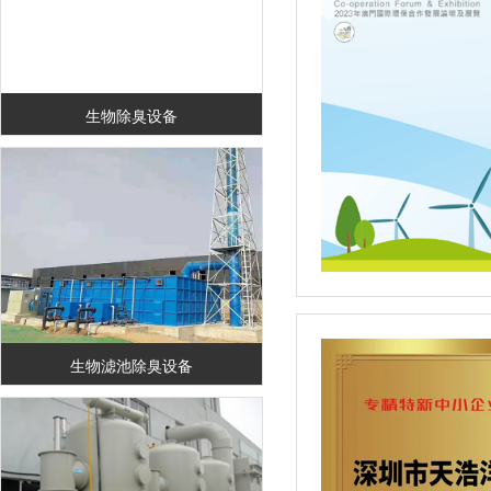
生物除臭设备
生物滤池除臭设备