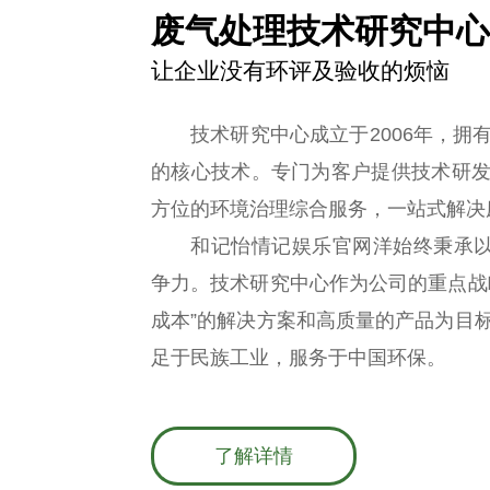
废气处理技术研究中心
让企业没有环评及验收的烦恼
技术研究中心成立于2006年，
的核心技术。专门为客户提供技术研
方位的环境治理综合服务，一站式解决
和记怡情记娱乐官网洋始终秉承以
争力。技术研究中心作为公司的重点战
成本”的解决方案和高质量的产品为目
足于民族工业，服务于中国环保。
了解详情