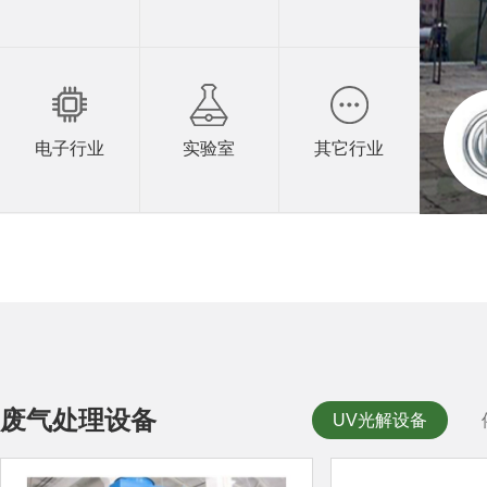
电子行业
实验室
其它行业
废气处理设备
UV光解设备