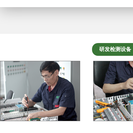
研发检测设备